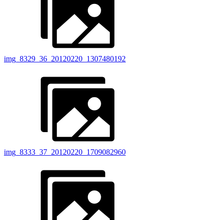
img_8329_36_20120220_1307480192
img_8333_37_20120220_1709082960