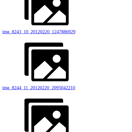
img_8243_10_20120220_1247886929
img_8244_11_20120220_2095042210