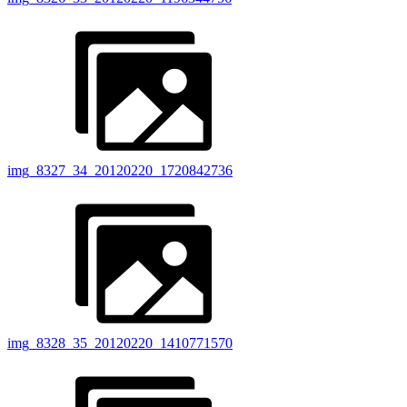
img_8327_34_20120220_1720842736
img_8328_35_20120220_1410771570