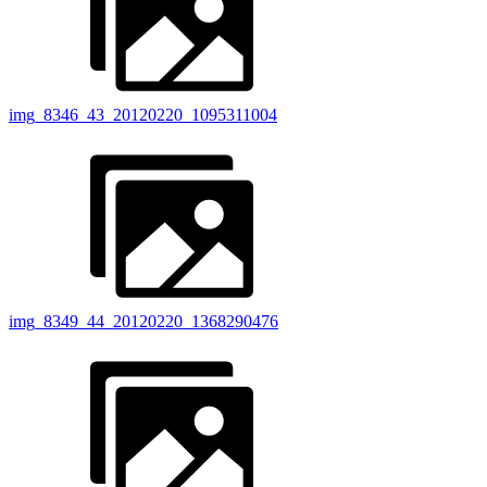
img_8346_43_20120220_1095311004
img_8349_44_20120220_1368290476