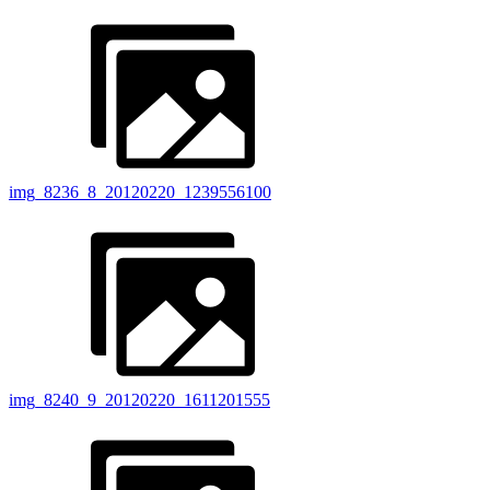
img_8236_8_20120220_1239556100
img_8240_9_20120220_1611201555