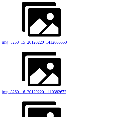
img_8253_15_20120220_1412606553
img_8260_16_20120220_1110382672