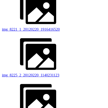
img_8221_1_20120220_1916416520
img_8225_2_20120220_1140231123