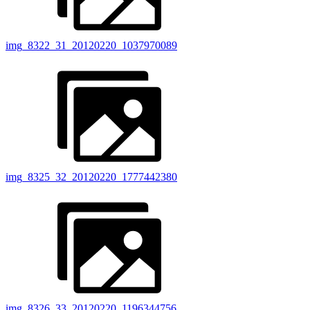
img_8322_31_20120220_1037970089
img_8325_32_20120220_1777442380
img_8326_33_20120220_1196344756