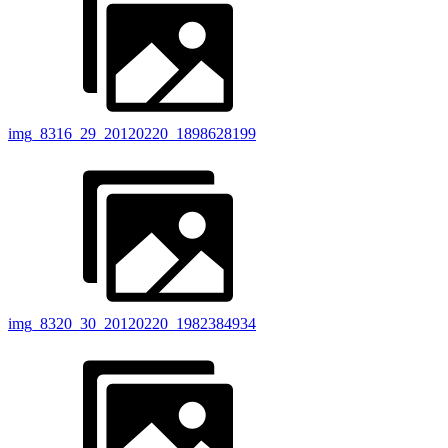
img_8316_29_20120220_1898628199
img_8320_30_20120220_1982384934