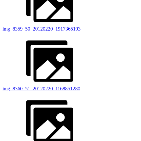
img_8359_50_20120220_1917365193
img_8360_51_20120220_1168851280