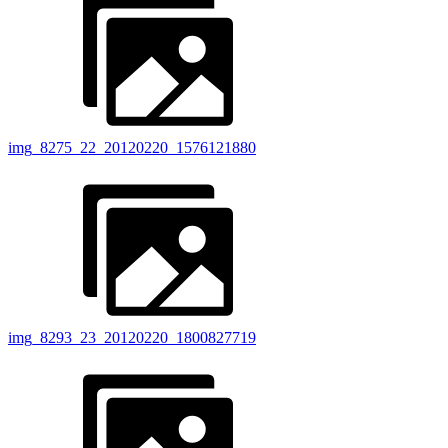
img_8275_22_20120220_1576121880
img_8293_23_20120220_1800827719