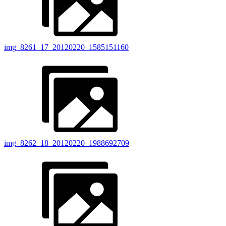
img_8261_17_20120220_1585151160
img_8262_18_20120220_1988692709