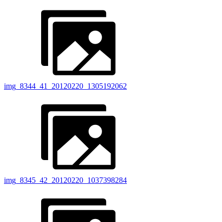
img_8344_41_20120220_1305192062
img_8345_42_20120220_1037398284