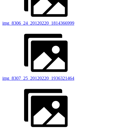
img_8306_24_20120220_1814366999
img_8307_25_20120220_1936321464