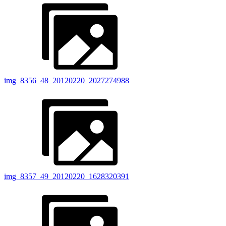
img_8356_48_20120220_2027274988
img_8357_49_20120220_1628320391