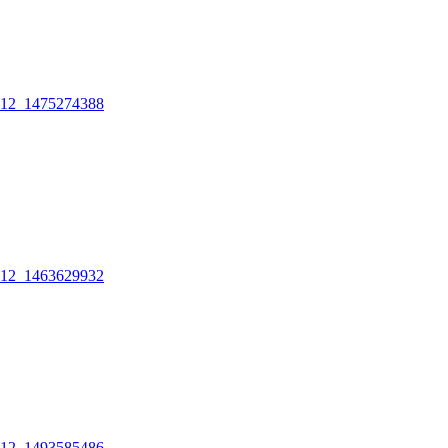
12_1475274388
12_1463629932
12_1493585486