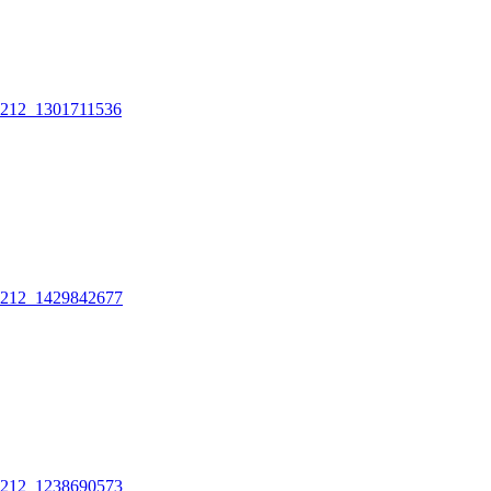
212_1301711536
212_1429842677
212_1238690573