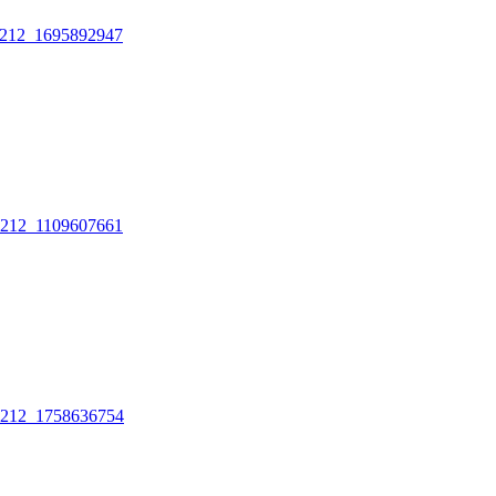
212_1695892947
212_1109607661
212_1758636754