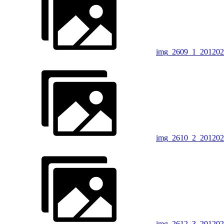
img_2609_1_201202
img_2610_2_201202
img_2612_3_201202