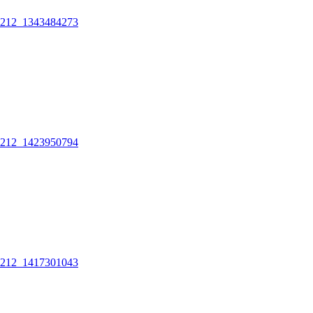
212_1343484273
212_1423950794
212_1417301043