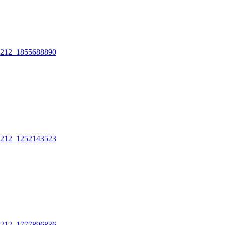
212_1855688890
212_1252143523
212_1777896836