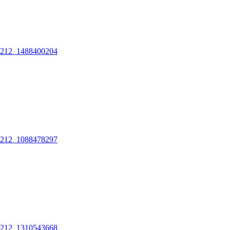
212_1488400204
212_1088478297
212_1310543668