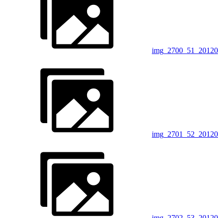
img_2700_51_20120
img_2701_52_20120
img_2702_53_20120